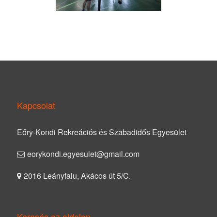
Kapcsolat
Eőry-Kondi Rekreációs és Szabadidős Egyesület
eorykondi.egyesulet@gmail.com
2016 Leányfalu, Akácos út 5/C.
Keresés az oldalon