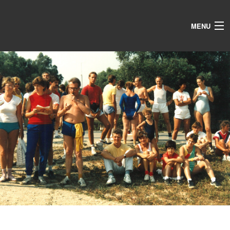
MENU
AKTUALITÁS
SPORTTÁBOR
ÉVKÖZI TORNÁK
GALÉRIA
IN MEMORIAM
EGYESÜLET
KAPCSOLAT