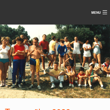
MENU
AKTUALITÁS
SPORTTÁBOR
ÉVKÖZI TORNÁK
GALÉRIA
IN MEMORIAM
EGYESÜLET
KAPCSOLAT