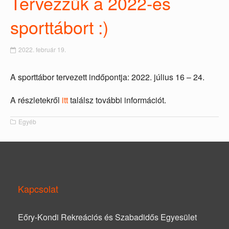
Tervezzük a 2022-es
sporttábort :)
2022. február 19.
A sporttábor tervezett indőpontja: 2022. július 16 – 24.
A részletekről
itt
találsz további információt.
Egyéb
Kapcsolat
Eőry-Kondi Rekreációs és Szabadidős Egyesület