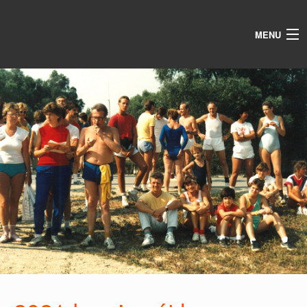
MENU
AKTUALITÁS
SPORTTÁBOR
ÉVKÖZI TORNÁK
GALÉRIA
IN MEMORIAM
EGYESÜLET
KAPCSOLAT